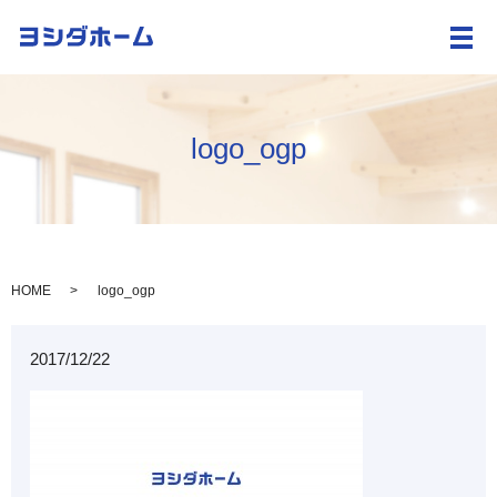
メ
logo_ogp
HOME
logo_ogp
2017/12/22