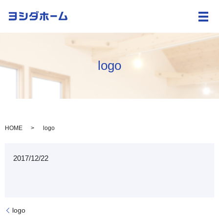
メ
logo
HOME
logo
2017/12/22
logo