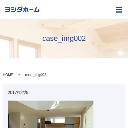
メ
case_img002
HOME
case_img002
2017/12/25