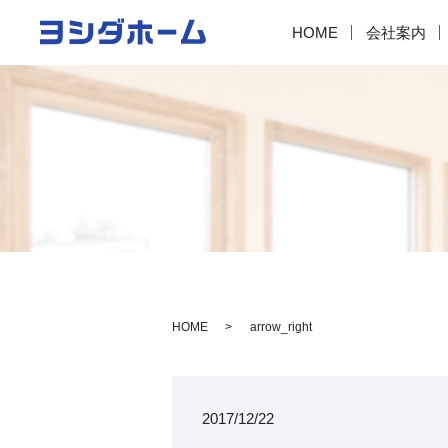
HOME
会社案内
HOME
arrow_right
2017/12/22